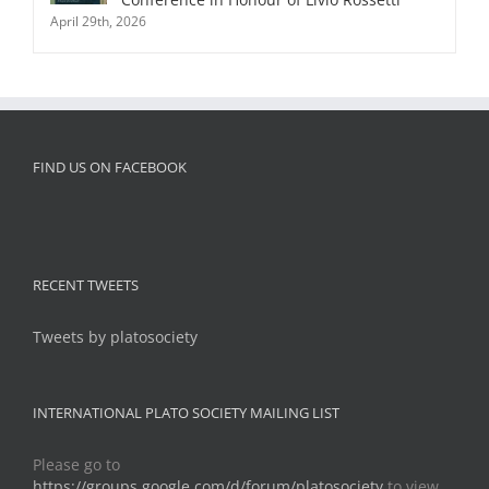
April 29th, 2026
FIND US ON FACEBOOK
RECENT TWEETS
Tweets by platosociety
INTERNATIONAL PLATO SOCIETY MAILING LIST
Please go to
https://groups.google.com/d/forum/platosociety
to view