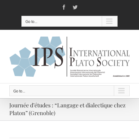
Skip
Facebook
Twitter
to
content
Go to...
Go to...
Journée d’études : “Langage et dialectique chez
Platon” (Grenoble)