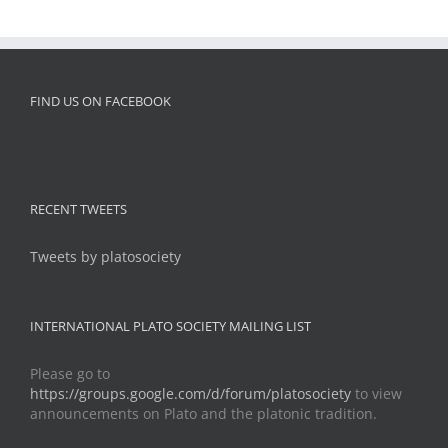
FIND US ON FACEBOOK
RECENT TWEETS
Tweets by platosociety
INTERNATIONAL PLATO SOCIETY MAILING LIST
Please go to
https://groups.google.com/d/forum/platosociety
to view
announcements on Plato and the platonic tradition.