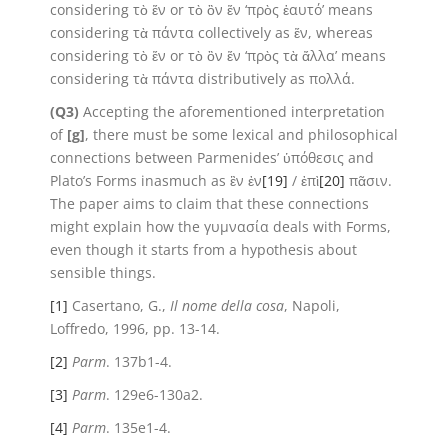
considering τὸ ἕν or τὸ ὂν ἕν ‘πρὸς ἑαυτό’ means
considering τὰ πάντα collectively as ἕν, whereas
considering τὸ ἕν or τὸ ὂν ἕν ‘πρὸς τὰ ἄλλα’ means
considering τὰ πάντα distributively as πολλά.
(Q3)
Accepting the aforementioned interpretation
of
[g]
, there must be some lexical and philosophical
connections between Parmenides’ ὑπόθεσις and
Plato’s Forms inasmuch as ἓν ἐν
[19]
/ ἐπὶ
[20]
πᾶσιν.
The paper aims to claim that these connections
might explain how the γυμνασία deals with Forms,
even though it starts from a hypothesis about
sensible things.
[1]
Casertano, G.,
Il nome della cosa
, Napoli,
Loffredo, 1996, pp. 13-14.
[2]
Parm
. 137b1-4.
[3]
Parm
. 129e6-130a2.
[4]
Parm
. 135e1-4.