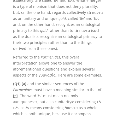
(collectively) are called ‘ὄν’ and ‘ἕν’». What emerges
is a type of monism that does not deny plurality,
but, on the one hand, regards collectively τὰ παντα
as an unitary and unique
quid
, called ‘ὄν’ and ‘ἕν’,
and, on the other hand, recognizes an ontological
primacy to this
quid
rather than to τὰ παντα (such
as the dualists recognize an ontological primacy to
their two principles rather than to the things
derived from these ones).
Referred to the
Parmenides
, this overall
interpretation allows one to answer the
aforementioned questions and explain several
aspects of the γυμνασία. Here are some examples.
(Q1) [a]
and the similar sentences of the
Parmenides
must have a meaning similar to that of
[g]
. The word ‘ἕν’ must mean not only
«uniqueness», but also «unitarity»: considering τὸ
πᾶν as ἕν means considering ἅπαντα as a whole
which is both unique, because it encompass