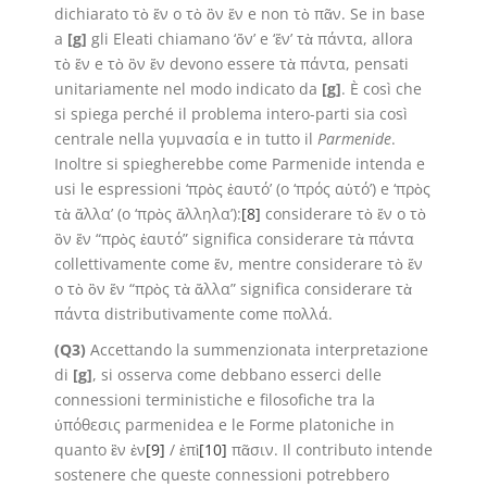
dichiarato τὸ ἕν o τὸ ὂν ἕν e non τὸ πᾶν. Se in base
a
[g]
gli Eleati chiamano ‘ὄν’ e ‘ἕν’ τὰ πάντα, allora
τὸ ἕν e τὸ ὂν ἕν devono essere τὰ πάντα, pensati
unitariamente nel modo indicato da
[g]
. È così che
si spiega perché il problema intero-parti sia così
centrale nella γυμνασία e in tutto il
Parmenide
.
Inoltre si spiegherebbe come Parmenide intenda e
usi le espressioni ‘πρὸς ἑαυτό’ (o ‘πρός αὑτό’) e ‘πρὸς
τὰ ἄλλα’ (o ‘πρὸς ἄλληλα’):
[8]
considerare τὸ ἕν o τὸ
ὂν ἕν “πρὸς ἑαυτό” significa considerare τὰ πάντα
collettivamente come ἕν, mentre considerare τὸ ἕν
o τὸ ὂν ἕν “πρὸς τὰ ἄλλα” significa considerare τὰ
πάντα distributivamente come πολλά.
(Q3)
Accettando la summenzionata interpretazione
di
[g]
, si osserva come debbano esserci delle
connessioni terministiche e filosofiche tra la
ὑπόθεσις parmenidea e le Forme platoniche in
quanto ἓν ἐν
[9]
/ ἐπὶ
[10]
πᾶσιν. Il contributo intende
sostenere che queste connessioni potrebbero