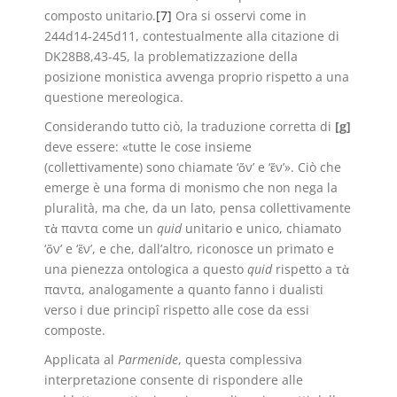
composto unitario.
[7]
Ora si osservi come in
244d14-245d11, contestualmente alla citazione di
DK28B8,43-45, la problematizzazione della
posizione monistica avvenga proprio rispetto a una
questione mereologica.
Considerando tutto ciò, la traduzione corretta di
[g]
deve essere: «tutte le cose insieme
(collettivamente) sono chiamate ‘ὄν’ e ‘ἕν’». Ciò che
emerge è una forma di monismo che non nega la
pluralità, ma che, da un lato, pensa collettivamente
τὰ παντα come un
quid
unitario e unico, chiamato
‘ὄν’ e ‘ἕν’, e che, dall’altro, riconosce un primato e
una pienezza ontologica a questo
quid
rispetto a τὰ
παντα, analogamente a quanto fanno i dualisti
verso i due principî rispetto alle cose da essi
composte.
Applicata al
Parmenide
, questa complessiva
interpretazione consente di rispondere alle