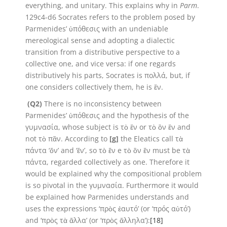
everything, and unitary. This explains why in
Parm
.
129c4-d6 Socrates refers to the problem posed by
Parmenides’ ὑπόθεσις with an undeniable
mereological sense and adopting a dialectic
transition from a distributive perspective to a
collective one, and vice versa: if one regards
distributively his parts, Socrates is πολλά, but, if
one considers collectively them, he is ἕν.
(Q2)
There is no inconsistency between
Parmenides’ ὑπόθεσις and the hypothesis of the
γυμνασία, whose subject is τὸ ἕν or τὸ ὂν ἕν and
not τὸ πᾶν. According to
[g]
the Eleatics call τὰ
πάντα ‘ὄν’ and ‘ἕν’, so τὸ ἕν e τὸ ὂν ἕν must be τὰ
πάντα, regarded collectively as one. Therefore it
would be explained why the compositional problem
is so pivotal in the γυμνασία. Furthermore it would
be explained how Parmenides understands and
uses the expressions ‘πρὸς ἑαυτό’ (or ‘πρός αὑτό’)
and ‘πρὸς τὰ ἄλλα’ (or ‘πρὸς ἄλληλα’):
[18]