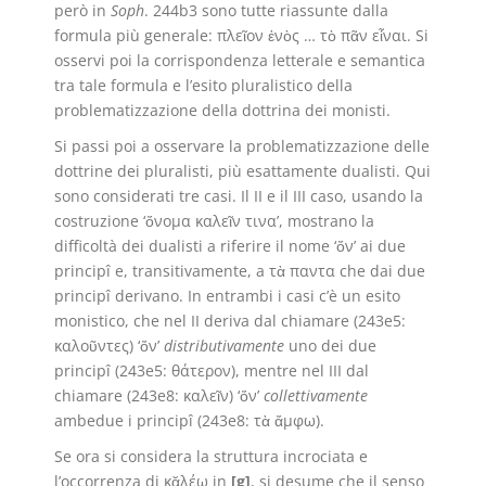
però in
Soph
. 244b3 sono tutte riassunte dalla
formula più generale: πλεῖον ἑνὸς … τὸ πᾶν εἶναι. Si
osservi poi la corrispondenza letterale e semantica
tra tale formula e l’esito pluralistico della
problematizzazione della dottrina dei monisti.
Si passi poi a osservare la problematizzazione delle
dottrine dei pluralisti, più esattamente dualisti. Qui
sono considerati tre casi. Il II e il III caso, usando la
costruzione ‘ὄνομα καλεῖν τινα’, mostrano la
difficoltà dei dualisti a riferire il nome ‘ὄν’ ai due
principî e, transitivamente, a τὰ παντα che dai due
principî derivano. In entrambi i casi c’è un esito
monistico, che nel II deriva dal chiamare (243e5:
καλοῦντες) ‘ὄν’
distributivamente
uno dei due
principî (243e5: θάτερον), mentre nel III dal
chiamare (243e8: καλεῖν) ‘ὄν’
collettivamente
ambedue i principî (243e8: τὰ ἄμφω).
Se ora si considera la struttura incrociata e
l’occorrenza di κᾰλέω in
[g]
, si desume che il senso