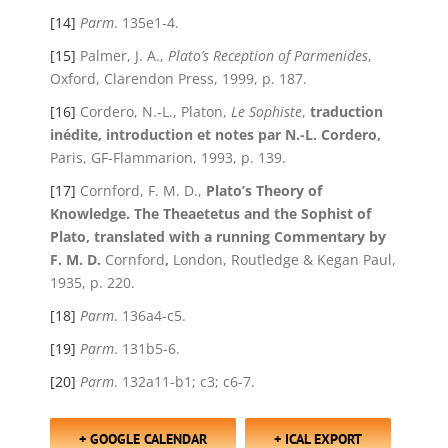
[14]
Parm
. 135e1-4.
[15]
Palmer, J. A.,
Plato’s Reception of Parmenides
,
Oxford, Clarendon Press, 1999, p. 187.
[16]
Cordero, N.-L., Platon,
Le Sophiste
,
traduction
inédite, introduction et notes par N.-L. Cordero,
Paris, GF-Flammarion, 1993, p. 139.
[17]
Cornford, F. M. D.,
Plato’s Theory of
Knowledge. The Theaetetus and the Sophist of
Plato, translated with a running Commentary by
F. M. D.
Cornford
,
London, Routledge & Kegan Paul,
1935, p. 220.
[18]
Parm
. 136a4-c5.
[19]
Parm
. 131b5-6.
[20]
Parm
. 132a11-b1; c3; c6-7.
+ GOOGLE CALENDAR
+ ICAL EXPORT