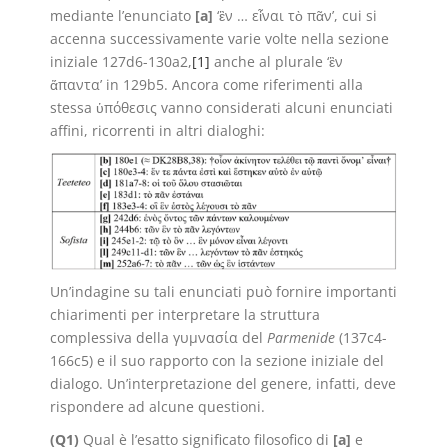
mediante l’enunciato
[a]
‘ἓν … εἶναι τὸ πᾶν’, cui si
accenna successivamente varie volte nella sezione
iniziale 127d6-130a2,
[1]
anche al plurale ‘ἓν
ἅπαντα’ in 129b5. Ancora come riferimenti alla
stessa ὑπόθεσις vanno considerati alcuni enunciati
affini, ricorrenti in altri dialoghi:
Un’indagine su tali enunciati può fornire importanti
chiarimenti per interpretare la struttura
complessiva della γυμνασία del
Parmenide
(137c4-
166c5) e il suo rapporto con la sezione iniziale del
dialogo. Un’interpretazione del genere, infatti, deve
rispondere ad alcune questioni.
(Q1)
Qual è l’esatto significato filosofico di
[a]
e