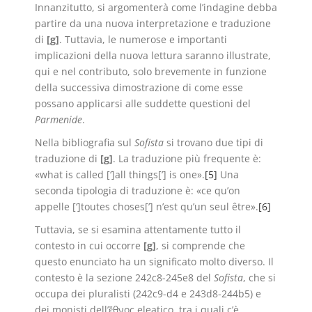
Innanzitutto, si argomenterà come l’indagine debba
partire da una nuova interpretazione e traduzione
di
[g]
. Tuttavia, le numerose e importanti
implicazioni della nuova lettura saranno illustrate,
qui e nel contributo, solo brevemente in funzione
della successiva dimostrazione di come esse
possano applicarsi alle suddette questioni del
Parmenide
.
Nella bibliografia sul
Sofista
si trovano due tipi di
traduzione di
[g]
. La traduzione più frequente è:
«what is called [‘]all things[’] is one».
[5]
Una
seconda tipologia di traduzione è: «ce qu’on
appelle [‘]toutes choses[’] n’est qu’un seul être».
[6]
Tuttavia, se si esamina attentamente tutto il
contesto in cui occorre
[g]
, si comprende che
questo enunciato ha un significato molto diverso. Il
contesto è la sezione 242c8-245e8 del
Sofista
, che si
occupa dei pluralisti (242c9-d4 e 243d8-244b5) e
dei monisti dell’ἔθνος eleatico, tra i quali c’è