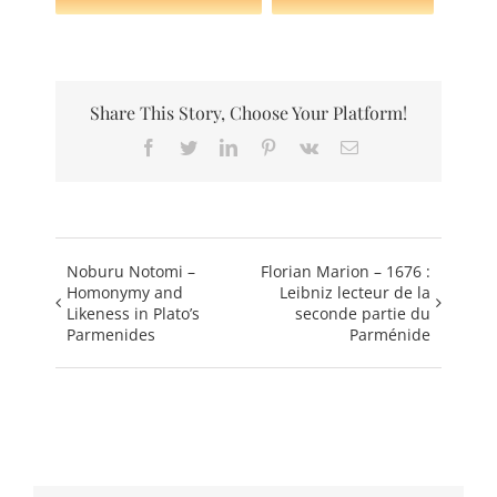
Share This Story, Choose Your Platform!
Facebook
Twitter
LinkedIn
Pinterest
Vk
Email
Noburu Notomi –
Florian Marion – 1676 :
Homonymy and
Leibniz lecteur de la
Likeness in Plato’s
seconde partie du
Parmenides
Parménide