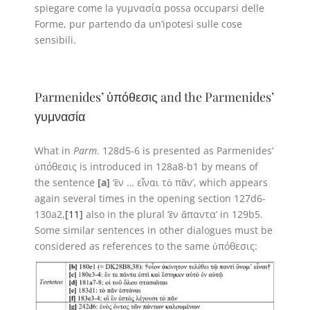
spiegare come la γυμνασία possa occuparsi delle
Forme, pur partendo da un’ipotesi sulle cose
sensibili.
Parmenides’ ὑπόθεσις and the Parmenides’
γυμνασία
What in
Parm
. 128d5-6 is presented as Parmenides’
ὑπόθεσις is introduced in 128a8-b1 by means of
the sentence
[a]
‘ἓν … εἶναι τὸ πᾶν’, which appears
again several times in the opening section 127d6-
130a2,
[11]
also in the plural ‘ἓν ἅπαντα’ in 129b5.
Some similar sentences in other dialogues must be
considered as references to the same ὑπόθεσις: