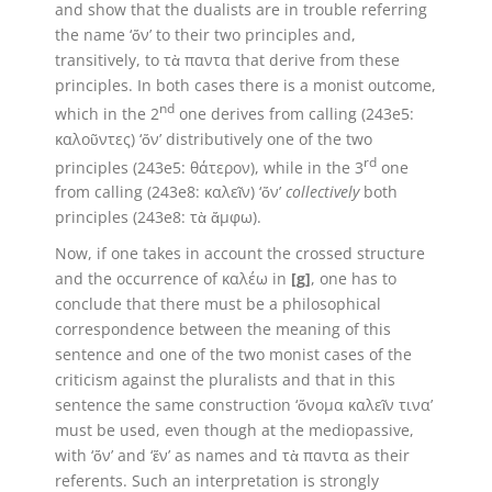
and show that the dualists are in trouble referring
the name ‘ὄν’ to their two principles and,
transitively, to τὰ παντα that derive from these
principles. In both cases there is a monist outcome,
nd
which in the 2
one derives from calling (243e5:
καλοῦντες) ‘ὄν’ distributively one of the two
rd
principles (243e5: θάτερον), while in the 3
one
from calling (243e8: καλεῖν) ‘ὄν’
collectively
both
principles (243e8: τὰ ἄμφω).
Now, if one takes in account the crossed structure
and the occurrence of καλέω in
[g]
, one has to
conclude that there must be a philosophical
correspondence between the meaning of this
sentence and one of the two monist cases of the
criticism against the pluralists and that in this
sentence the same construction ‘ὄνομα καλεῖν τινα’
must be used, even though at the mediopassive,
with ‘ὄν’ and ‘ἕν’ as names and τὰ παντα as their
referents. Such an interpretation is strongly