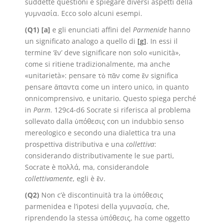
suddette questioni e spiegare diversi aspetti della
γυμνασία. Ecco solo alcuni esempi.
(Q1) [a]
e gli enunciati affini del
Parmenide
hanno
un significato analogo a quello di
[g]
. In essi il
termine ‘ἕν’ deve significare non solo «unicità»,
come si ritiene tradizionalmente, ma anche
«unitarietà»: pensare τὸ πᾶν come ἕν significa
pensare ἅπαντα come un intero unico, in quanto
onnicomprensivo, e unitario. Questo spiega perché
in
Parm
. 129c4-d6 Socrate si riferisca al problema
sollevato dalla ὑπόθεσις con un indubbio senso
mereologico e secondo una dialettica tra una
prospettiva distributiva e una
collettiva
:
considerando distributivamente le sue parti,
Socrate è πολλά, ma, considerandole
collettivamente
, egli è ἕν.
(Q2)
Non c’è discontinuità tra la ὑπόθεσις
parmenidea e l’ipotesi della γυμνασία, che,
riprendendo la stessa ὑπόθεσις, ha come oggetto