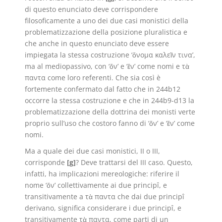
di questo enunciato deve corrispondere
filosoficamente a uno dei due casi monistici della
problematizzazione della posizione pluralistica e
che anche in questo enunciato deve essere
impiegata la stessa costruzione ‘ὄνομα καλεῖν τινα’,
ma al mediopassivo, con ‘ὄν’ e ‘ἕν’ come nomi e τὰ
παντα come loro referenti. Che sia così è
fortemente confermato dal fatto che in 244b12
occorre la stessa costruzione e che in 244b9-d13 la
problematizzazione della dottrina dei monisti verte
proprio sull’uso che costoro fanno di ‘ὄν’ e ‘ἕν’ come
nomi.
Ma a quale dei due casi monistici, II o III,
corrisponde
[g]
? Deve trattarsi del III caso. Questo,
infatti, ha implicazioni mereologiche: riferire il
nome ‘ὄν’ collettivamente ai due principî, e
transitivamente a τὰ παντα che dai due principî
derivano, significa considerare i due principî, e
transitivamente τὰ παντα, come parti di un