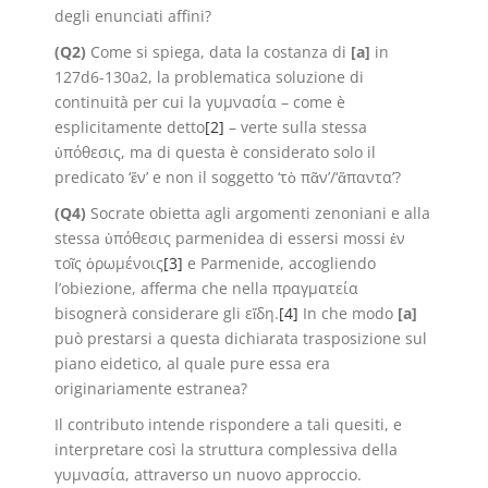
degli enunciati affini?
(Q2)
Come si spiega, data la costanza di
[a]
in
127d6-130a2, la problematica soluzione di
continuità per cui la γυμνασία – come è
esplicitamente detto
[2]
– verte sulla stessa
ὑπόθεσις, ma di questa è considerato solo il
predicato ‘ἕν’ e non il soggetto ‘τὸ πᾶν’/‘ἅπαντα’?
(Q4)
Socrate obietta agli argomenti zenoniani e alla
stessa ὑπόθεσις parmenidea di essersi mossi ἐν
τοῖς ὁρωμένοις
[3]
e Parmenide, accogliendo
l’obiezione, afferma che nella πραγματεία
bisognerà considerare gli εἴδη.
[4]
In che modo
[a]
può prestarsi a questa dichiarata trasposizione sul
piano eidetico, al quale pure essa era
originariamente estranea?
Il contributo intende rispondere a tali quesiti, e
interpretare così la struttura complessiva della
γυμνασία, attraverso un nuovo approccio.