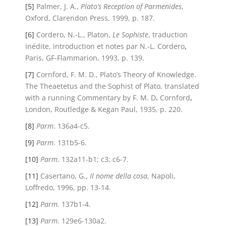
[5]
Palmer, J. A.,
Plato’s Reception of Parmenides
,
Oxford, Clarendon Press, 1999, p. 187.
[6]
Cordero, N.-L., Platon,
Le Sophiste
, traduction
inédite, introduction et notes par N.-L. Cordero
,
Paris, GF-Flammarion, 1993, p. 139.
[7]
Cornford, F. M. D., Plato’s Theory of Knowledge.
The Theaetetus and the Sophist of Plato, translated
with a running Commentary by F. M. D
.
Cornford
,
London, Routledge & Kegan Paul, 1935, p. 220.
[8]
Parm
. 136a4-c5.
[9]
Parm
. 131b5-6.
[10]
Parm
. 132a11-b1; c3; c6-7.
[11]
Casertano, G.,
Il nome della cosa
, Napoli,
Loffredo, 1996, pp. 13-14.
[12]
Parm
. 137b1-4.
[13]
Parm
. 129e6-130a2.