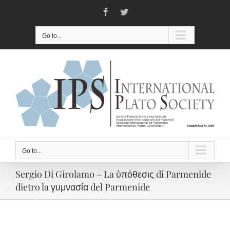
Skip
Facebook
Twitter
to
content
Go to...
Go to...
Sergio Di Girolamo – La ὑπόθεσις di Parmenide
dietro la γυμνασία del Parmenide