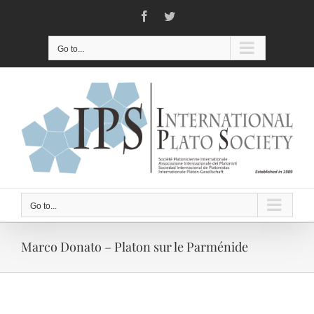
Skip
Facebook
Twitter
to
content
Go to...
Go to...
Marco Donato – Platon sur le Parménide