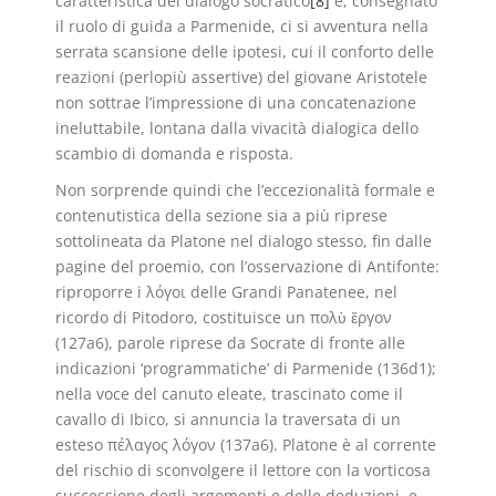
caratteristica del dialogo socratico
[8]
e, consegnato
il ruolo di guida a Parmenide, ci si avventura nella
serrata scansione delle ipotesi, cui il conforto delle
reazioni (perlopiù assertive) del giovane Aristotele
non sottrae l’impressione di una concatenazione
ineluttabile, lontana dalla vivacità dialogica dello
scambio di domanda e risposta.
Non sorprende quindi che l’eccezionalità formale e
contenutistica della sezione sia a più riprese
sottolineata da Platone nel dialogo stesso, fin dalle
pagine del proemio, con l’osservazione di Antifonte:
riproporre i λόγοι delle Grandi Panatenee, nel
ricordo di Pitodoro, costituisce un πολὺ ἔργον
(127a6), parole riprese da Socrate di fronte alle
indicazioni ‘programmatiche’ di Parmenide (136d1);
nella voce del canuto eleate, trascinato come il
cavallo di Ibico, si annuncia la traversata di un
esteso πέλαγος λόγον (137a6). Platone è al corrente
del rischio di sconvolgere il lettore con la vorticosa
successione degli argomenti e delle deduzioni, e