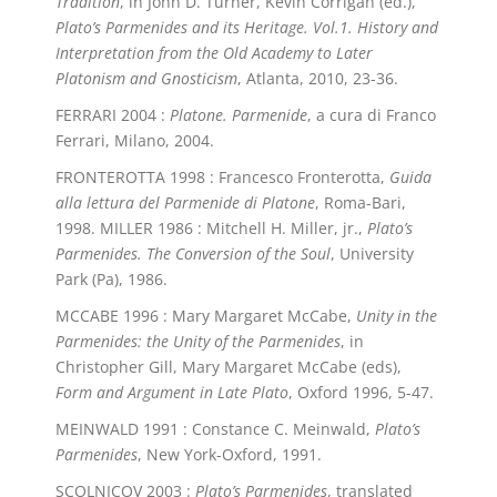
Tradition
, in John D. Turner, Kevin Corrigan (éd.),
Plato’s Parmenides and its Heritage. Vol.1. History and
Interpretation from the Old Academy to Later
Platonism and Gnosticism
, Atlanta, 2010, 23-36.
FERRARI 2004 :
Platone. Parmenide
, a cura di Franco
Ferrari, Milano, 2004.
FRONTEROTTA 1998 : Francesco Fronterotta,
Guida
alla lettura del Parmenide di Platone
, Roma-Bari,
1998. MILLER 1986 : Mitchell H. Miller, jr.,
Plato’s
Parmenides. The Conversion of the Soul
, University
Park (Pa), 1986.
MCCABE 1996 : Mary Margaret McCabe,
Unity in the
Parmenides: the Unity of the Parmenides
, in
Christopher Gill, Mary Margaret McCabe (eds),
Form and Argument in Late Plato
, Oxford 1996, 5-47.
MEINWALD 1991 : Constance C. Meinwald,
Plato’s
Parmenides
, New York-Oxford, 1991.
SCOLNICOV 2003 :
Plato’s Parmenides
, translated