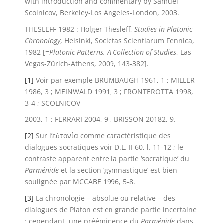
with introduction and commentary by Samuel
Scolnicov, Berkeley-Los Angeles-London, 2003.
THESLEFF 1982 : Holger Thesleff,
Studies in Platonic
Chronology
, Helsinki, Societas Scientiarum Fennica,
1982 [=
Platonic Patterns.
A Collection of Studies
, Las
Vegas-Zürich-Athens, 2009, 143-382].
[1]
Voir par exemple BRUMBAUGH 1961, 1 ; MILLER
1986, 3 ; MEINWALD 1991, 3 ; FRONTEROTTA 1998,
3-4 ; SCOLNICOV
2003, 1 ; FERRARI 2004, 9 ; BRISSON 20182, 9.
[2]
Sur l’εὐτονία comme caractéristique des
dialogues socratiques voir D.L. II 60, l. 11-12 ; le
contraste apparent entre la partie ‘socratique’ du
Parménide
et la section ‘gymnastique’ est bien
soulignée par MCCABE 1996, 5-8.
[3]
La chronologie – absolue ou relative – des
dialogues de Platon est en grande partie incertaine
; cependant, une prééminence du
Parménide
dans