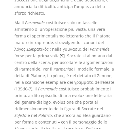
annuncia la difficoltà, anticipa l’ampiezza dello
sforzo richiesto.
Ma il
Parmenide
costituisce solo un tassello
all’interno di un’operazione più vasta, una vera
forma di sperimentalismo letterario che il Platone
maturo intraprende, stravolgendo i canoni del
λόγος Σωκρατικός : nella γυμνασία del
Parmenide
,
forse per la prima volta
[9]
, Socrate si allontana dal
centro della scena, per ascoltare le argomentazioni
di Parmenide. Per il
Parmenide
il modello formale, a
detta di Platone, il τρόπος, è nel dettato di Zenone,
nella scansione esemplare dei γράμματα dell’eleate
(135d6-7). Il
Parmenide
costituisce probabilmente il
primo, ardito episodio di una evoluzione letteraria
del genere-dialogo, evoluzione che porta al
ridimensionamento della figura di Socrate nel
Sofista
e nel
Politico
, che ancora ad Elea guardano –
per forma e contenuti – con il personaggio dello
ξένος : certo, il risultato, il respiro di
Sofista
e