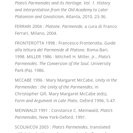
Plato’s Parmenides and its Heritage. Vol. 1. History
and Interpretation from the Old Academy to Later
Platonism and Gnosticism
, Atlanta, 2010, 23-36.
FERRARI 2004 :
Platone. Parmenide
, a cura di Franco
Ferrari, Milano, 2004.
FRONTEROTTA 1998 : Francesco Fronterotta,
Guida
alla lettura del Parmenide di Platone
, Roma-Bari,
1998. MILLER 1986 : Mitchell H. Miller, jr.,
Plato’s
Parmenides. The Conversion of the Soul
, University
Park (Pa), 1986.
MCCABE 1996 : Mary Margaret McCabe,
Unity in the
Parmenides : the Unity of the Parmenides
, in
Christopher Gill, Mary Margaret McCabe (eds),
Form and Argument in Late Plato
, Oxford 1996, 5-47.
MEINWALD 1991 : Constance C. Meinwald,
Plato’s
Parmenides
, New York-Oxford, 1991.
SCOLNICOV 2003 :
Plato’s Parmenides
, translated