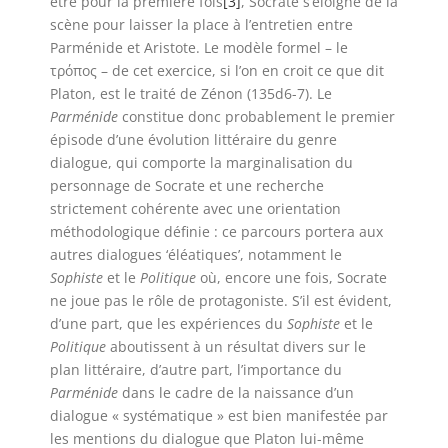
être pour la première fois
[3]
, Socrate s’éloigne de la
scène pour laisser la place à l’entretien entre
Parménide et Aristote. Le modèle formel – le
τρόπος – de cet exercice, si l’on en croit ce que dit
Platon, est le traité de Zénon (135d6-7). Le
Parménide
constitue donc probablement le premier
épisode d’une évolution littéraire du genre
dialogue, qui comporte la marginalisation du
personnage de Socrate et une recherche
strictement cohérente avec une orientation
méthodologique définie : ce parcours portera aux
autres dialogues ‘éléatiques’, notamment le
Sophiste
et le
Politique
où, encore une fois, Socrate
ne joue pas le rôle de protagoniste. S’il est évident,
d’une part, que les expériences du
Sophiste
et le
Politique
aboutissent à un résultat divers sur le
plan littéraire, d’autre part, l’importance du
Parménide
dans le cadre de la naissance d’un
dialogue « systématique » est bien manifestée par
les mentions du dialogue que Platon lui-même