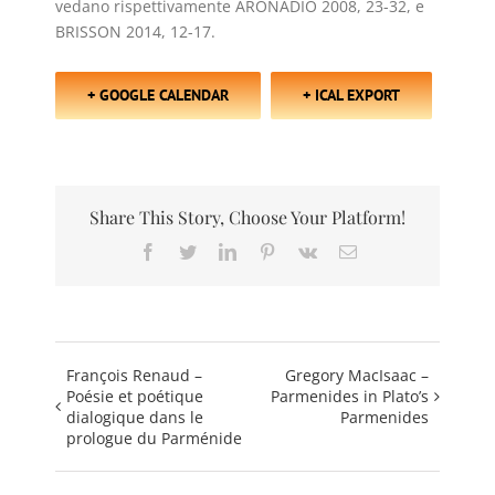
vedano rispettivamente ARONADIO 2008, 23-32, e
BRISSON 2014, 12-17.
+ GOOGLE CALENDAR
+ ICAL EXPORT
Share This Story, Choose Your Platform!
Facebook
Twitter
LinkedIn
Pinterest
Vk
Email
François Renaud –
Gregory MacIsaac –
Poésie et poétique
Parmenides in Plato’s
dialogique dans le
Parmenides
prologue du Parménide