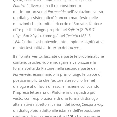
Politico
è diverso, ma il riconoscimento
dell’importanza del
Parmenide
nell’evoluzione verso
un dialogo ‘sistematico’ è ancora manifesto nelle
menzioni che, tramite il ricordo di Socrate, l’autore
offre per il dialogo, proprio nel
Sofista
(217c5-7,
πάγκαλοι λόγοι), come già nel
Teeteto
(183e5-
184a2), due casi notevolmente limpidi e significativi
di intertestualità all’interno del
corpus
.
Il mio intervento, lasciate da parte le problematiche
contenutistiche, vuole indagare e valorizzare la
forma scelta da Platone nella seconda parte del
Parmenide
, esaminando in primo luogo le tracce di
poetica implicita che l’autore stesso ci offre nel
dialogo e al di fuori di esso, e insieme collocando
l’impresa letteraria di Platone in un quadro più
vasto, con l’esplorazione di una forma di dialogo
alternativa rispetto ai canoni del λόγος Σωκρατικός,
un dialogo più adatto alle istanze dell’esposizione
continua di un sapere positivo
[10]
, che fa proprie