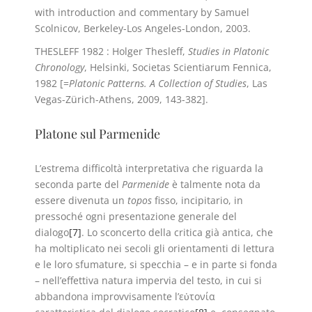
with introduction and commentary by Samuel
Scolnicov, Berkeley-Los Angeles-London, 2003.
THESLEFF 1982 : Holger Thesleff,
Studies in Platonic
Chronology
, Helsinki, Societas Scientiarum Fennica,
1982 [=
Platonic Patterns. A Collection of Studies
, Las
Vegas-Zürich-Athens, 2009, 143-382].
Platone sul Parmenide
L’estrema difficoltà interpretativa che riguarda la
seconda parte del
Parmenide
è talmente nota da
essere divenuta un
topos
fisso, incipitario, in
pressoché ogni presentazione generale del
dialogo
[7]
. Lo sconcerto della critica già antica, che
ha moltiplicato nei secoli gli orientamenti di lettura
e le loro sfumature, si specchia – e in parte si fonda
– nell’effettiva natura impervia del testo, in cui si
abbandona improvvisamente l’εὐτονία