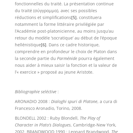
fonctionnelles du traité. La présentation continue
du traité (σύγγραμμα), avec ses possibles
réductions et simplifications
[5]
, constituera
notamment la forme littéraire privilégiée par
l’Académie post-platonicienne, au moins jusqu’au
retour du modèle ‘socratique’ au début de l’époque
hellénistique
[6]
. Dans ce cadre historique,
comprendre en profondeur le choix de Platon dans
la seconde partie du
Parménide
pourra également
nous aider à mieux saisir la fonction et la valeur de
l’« exercice » proposé au jeune Aristote.
Bibliographie seléctive
:
ARONADIO 2008 :
Dialoghi spuri di Platone
, a cura di
Francesco Aronadio, Torino, 2008.
BLONDELL 2002 : Ruby Blondell,
The Play of
Character in Plato’s Dialogues
, Cambridge-New York,
2002. BRANDWOOD 1990 : Leonard Brandwood,
The