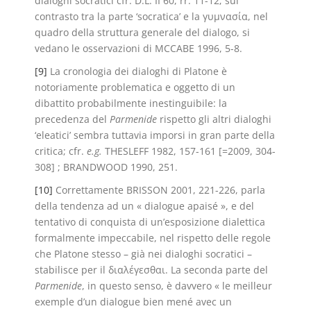
dialoghi socratici cfr. D.L. II 60, rr. 11-12; sul
contrasto tra la parte ‘socratica’ e la γυμνασία, nel
quadro della struttura generale del dialogo, si
vedano le osservazioni di MCCABE 1996, 5-8.
[9]
La cronologia dei dialoghi di Platone è
notoriamente problematica e oggetto di un
dibattito probabilmente inestinguibile: la
precedenza del
Parmenide
rispetto gli altri dialoghi
‘eleatici’ sembra tuttavia imporsi in gran parte della
critica; cfr.
e.g.
THESLEFF 1982, 157-161 [=2009, 304-
308] ; BRANDWOOD 1990, 251.
[10]
Correttamente BRISSON 2001, 221-226, parla
della tendenza ad un « dialogue apaisé », e del
tentativo di conquista di un’esposizione dialettica
formalmente impeccabile, nel rispetto delle regole
che Platone stesso – già nei dialoghi socratici –
stabilisce per il διαλέγεσθαι. La seconda parte del
Parmenide
, in questo senso, è davvero « le meilleur
exemple d’un dialogue bien mené avec un