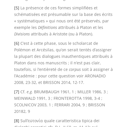
[5]
La présence de ces formes simplifiées et
schématisées est présumable sur la base des écrits
« systématiques » qui nous ont été préservés, par
exemple les
Définitions
attribués à Platon et les
Divisions
attribués à Aristote (ou à Platon).
[6]
C’est à cette phase, sous le scholarcat de
Polémon et Arcésilas, qu’on serait tentés d’assigner
la plupart des dialogues inauthentiques attribués à
Platon dans nos manuscrits ; il n’est pas clair,
toutefois, si l’entièreté de ce
corpus
soit à assigner à
l’Académie : pour cette question voir ARONADIO
2008, 23-32, et BRISSON 2014, 12-17.
[7]
Cf.
e.g.
BRUMBAUGH 1961, 1 ; MILLER 1986, 3 ;
MEINWALD 1991, 3 ; FRONTEROTTA 1998, 3-4 ;
SCOLNICOV 2003, 1 ; FERRARI 2004, 9 ; BRISSON
20182, 9
[8]
Sull’εὐτονία quale caratteristica tipica dei