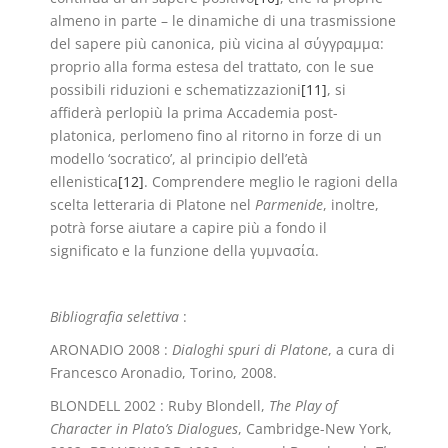
almeno in parte – le dinamiche di una trasmissione
del sapere più canonica, più vicina al σύγγραμμα:
proprio alla forma estesa del trattato, con le sue
possibili riduzioni e schematizzazioni
[11]
, si
affiderà perlopiù la prima Accademia post-
platonica, perlomeno fino al ritorno in forze di un
modello ‘socratico’, al principio dell’età
ellenistica
[12]
. Comprendere meglio le ragioni della
scelta letteraria di Platone nel
Parmenide
, inoltre,
potrà forse aiutare a capire più a fondo il
significato e la funzione della γυμνασία.
Bibliografia selettiva
:
ARONADIO 2008 :
Dialoghi spuri di Platone
, a cura di
Francesco Aronadio, Torino, 2008.
BLONDELL 2002 : Ruby Blondell,
The Play of
Character in Plato’s Dialogues
, Cambridge-New York,