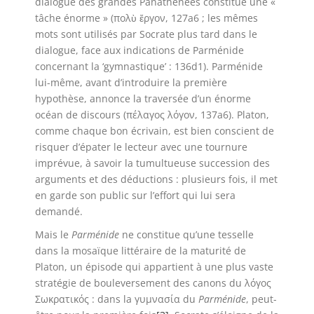
dialogue des grandes Panathénées constitue une «
tâche énorme » (πολὺ ἔργον, 127a6 ; les mêmes
mots sont utilisés par Socrate plus tard dans le
dialogue, face aux indications de Parménide
concernant la ‘gymnastique’ : 136d1). Parménide
lui-même, avant d’introduire la première
hypothèse, annonce la traversée d’un énorme
océan de discours (πέλαγος λόγον, 137a6). Platon,
comme chaque bon écrivain, est bien conscient de
risquer d’épater le lecteur avec une tournure
imprévue, à savoir la tumultueuse succession des
arguments et des déductions : plusieurs fois, il met
en garde son public sur l’effort qui lui sera
demandé.
Mais le
Parménide
ne constitue qu’une tesselle
dans la mosaïque littéraire de la maturité de
Platon, un épisode qui appartient à une plus vaste
stratégie de bouleversement des canons du λόγος
Σωκρατικός : dans la γυμνασία du
Parménide
, peut-