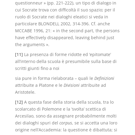
questionneur » (pp. 221-222), un tipo di dialogo in
cui Socrate trova con difficoltà il suo spazio; per il
ruolo di Socrate nei dialoghi eleatici si veda in
particolare BLONDELL 2002, 314-396. Cf. anche
MCCABE 1996, 21: « in the second part, the persons
have effectively disappeared, leaving behind just
the arguments ».
[11]
La presenza di forme ridotte ed ‘epitomate’
all’interno della scuola è presumibile sulla base di
scritti giunti fino a noi
sia pure in forma rielaborata – quali le
Definizioni
attribuite a Platone e le
Divisioni
attribuite ad
Aristotele.
[12]
A questa fase della storia della scuola, tra lo
scolarcato di Polemone e la ‘svolta’ scettica di
Arcesilao, sono da assegnare probabilmente molti
dei dialoghi spuri del
corpus
, se si accetta una loro
origine nell’Accademia: la questione è dibattuta; si