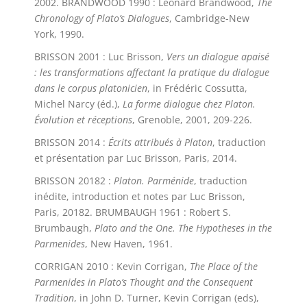
2002. BRANDWOOD 1990 : Leonard Brandwood,
The
Chronology of Plato’s Dialogues
, Cambridge-New
York, 1990.
BRISSON 2001 : Luc Brisson,
Vers un dialogue apaisé
: les transformations affectant la pratique du dialogue
dans le corpus platonicien
, in Frédéric Cossutta,
Michel Narcy (éd.),
La forme dialogue chez Platon.
Évolution et réceptions
, Grenoble, 2001, 209-226.
BRISSON 2014 :
Écrits attribués à Platon
, traduction
et présentation par Luc Brisson, Paris, 2014.
BRISSON 20182 :
Platon. Parménide
, traduction
inédite, introduction et notes par Luc Brisson,
Paris, 20182. BRUMBAUGH 1961 : Robert S.
Brumbaugh,
Plato and the One. The Hypotheses in the
Parmenides
, New Haven, 1961.
CORRIGAN 2010 : Kevin Corrigan,
The Place of the
Parmenides in Plato’s Thought and the Consequent
Tradition
, in John D. Turner, Kevin Corrigan (eds),