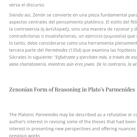
versa el discurso.
Siendo así, Zenón se convierte en una pieza fundamental par
aspectos centrales del pensamiento platónico. El estilo del fil
la controversia (ἡ ἀντιλογική), sino una manera de razonar y 
contradictorias o insatisfactorias, un ejercicio (γυμνασία) qu
lo tanto, debe considerarse como una herramienta plenamente 
tercera parte del
Parménides
(135d) que examina las hipótesis
Sócrates lo siguiente: “
Esfuérzate y ejercítate más, a través de e
vana charlatanería, mientras aún eres joven.
De lo contrario, la v
Zenonian Form of Reasoning in Plato’s Parmenides
The Platonic
Parmenides
may be described as a refutative or co
author’s interest in revising some of the theses that had been 
interest in presenting new perspectives and offering nuances
previous works.