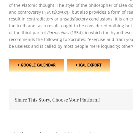
of the Platonic thought. The style of the philosopher of Elea d
and controversy (ἡ ἀντιλογική), but also provides a form of r
result in contradictory or unsatisfactory conclusions. It is an 
the truth and, as a result, ought to be considered nothing but 
of the third part of
Parmenides
(135d), in which the hypothese
recommends the following to Socrates: “exercise and train your
be useless and is called by most people mere loquacity; otherw
+ GOOGLE CALENDAR
+ ICAL EXPORT
Share This Story, Choose Your Platform!