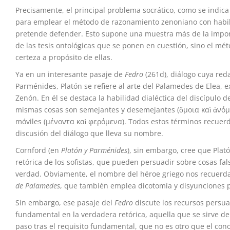
Precisamente, el principal problema socrático, como se indica
para emplear el método de razonamiento zenoniano con habili
pretende defender. Esto supone una muestra más de la impor
de las tesis ontológicas que se ponen en cuestión, sino el mé
certeza a propósito de ellas.
Ya en un interesante pasaje de
Fedro
(261d), diálogo cuya red
Parménides, Platón se refiere al arte del Palamedes de Elea,
Zenón. En él se destaca la habilidad dialéctica del discípulo 
mismas cosas son semejantes y desemejantes (ὅμοια καὶ ἀνόμοια
móviles (μένοντα καὶ φερόμενα). Todos estos términos recuer
discusión del diálogo que lleva su nombre.
Cornford (en
Platón y Parménides
), sin embargo, cree que Plat
retórica de los sofistas, que pueden persuadir sobre cosas fa
verdad. Obviamente, el nombre del héroe griego nos recuerda 
de Palamedes
, que también emplea dicotomía y disyunciones p
Sin embargo, ese pasaje del
Fedro
discute los recursos persu
fundamental en la verdadera retórica, aquella que se sirve de
paso tras el requisito fundamental, que no es otro que el con