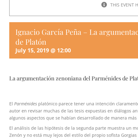
THIS EVENT 
Ignacio García Peña – La argumenta
de Platón
July 15, 2019 @ 12:00
La argumentación zenoniana del Parménides de Pla
El
Parménides
platónico parece tener una intención clarament
autor en revisar muchas de las tesis expuestas en diálogos a
algunos aspectos que se habían desarrollado de manera más s
El análisis de las hipótesis de la segunda parte muestra un 
Zenón y no está muy lejos del estilo del propio sofista Gorgia