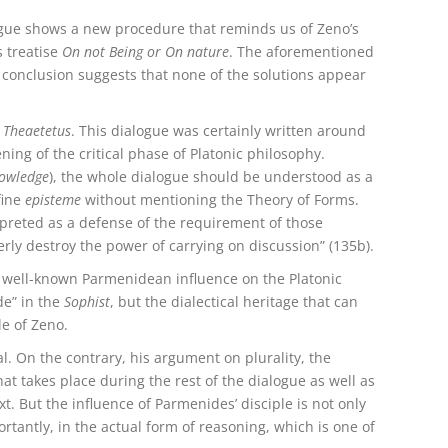
logue shows a new procedure that reminds us of Zeno’s
s treatise
On not Being or On nature
. The aforementioned
 conclusion suggests that none of the solutions appear
n
Theaetetus
. This dialogue was certainly written around
ning of the critical phase of Platonic philosophy.
nowledge
), the whole dialogue should be understood as a
fine
episteme
without mentioning the Theory of Forms.
rpreted as a defense of the requirement of those
rly destroy the power of carrying on discussion” (135b).
e well-known Parmenidean influence on the Platonic
de” in the
Sophist
, but the dialectical heritage that can
le of Zeno.
al. On the contrary, his argument on plurality, the
at takes place during the rest of the dialogue as well as
ext. But the influence of Parmenides’ disciple is not only
ortantly, in the actual form of reasoning, which is one of