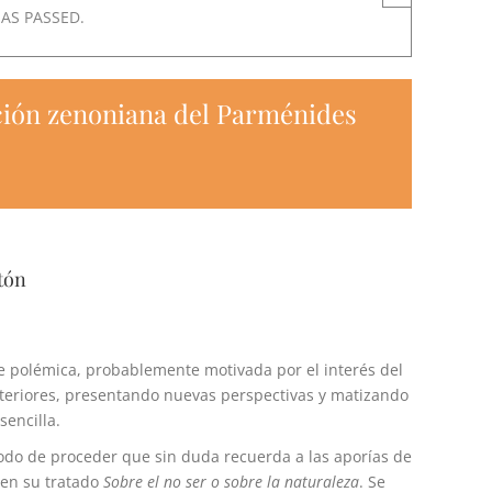
HAS PASSED.
ción zenoniana del Parménides
tón
e polémica, probablemente motivada por el interés del
nteriores, presentando nuevas perspectivas y matizando
encilla.
modo de proceder que sin duda recuerda a las aporías de
s en su tratado
Sobre el no ser o sobre la naturaleza
. Se