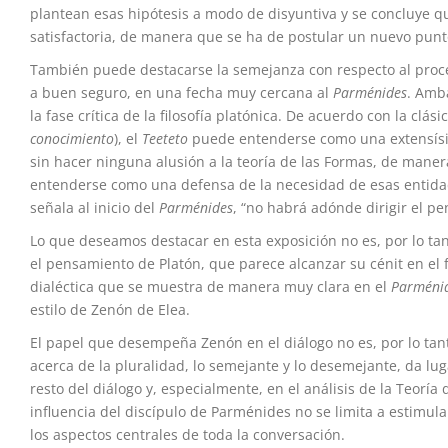
plantean esas hipótesis a modo de disyuntiva y se concluye q
satisfactoria, de manera que se ha de postular un nuevo punt
También puede destacarse la semejanza con respecto al proc
a buen seguro, en una fecha muy cercana al
Parménides
. Amb
la fase crítica de la filosofía platónica. De acuerdo con la clá
conocimiento
), el
Teeteto
puede entenderse como una extensísim
sin hacer ninguna alusión a la teoría de las Formas, de maner
entenderse como una defensa de la necesidad de esas entidad
señala al inicio del
Parménides
, “no habrá adónde dirigir el p
Lo que deseamos destacar en esta exposición no es, por lo tan
el pensamiento de Platón, que parece alcanzar su cénit en el 
dialéctica que se muestra de manera muy clara en el
Parméni
estilo de Zenón de Elea.
El papel que desempeña Zenón en el diálogo no es, por lo ta
acerca de la pluralidad, lo semejante y lo desemejante, da lug
resto del diálogo y, especialmente, en el análisis de la Teoría
influencia del discípulo de Parménides no se limita a estimul
los aspectos centrales de toda la conversación.