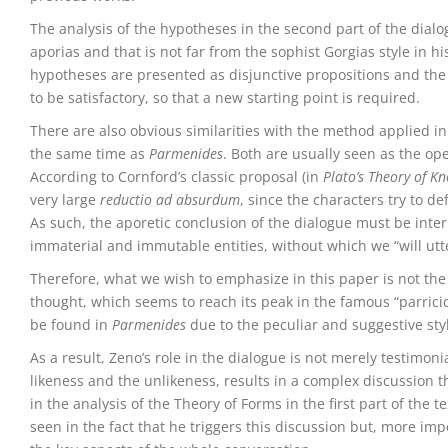
The analysis of the hypotheses in the second part of the dia
aporias and that is not far from the sophist Gorgias style in hi
hypotheses are presented as disjunctive propositions and the
to be satisfactory, so that a new starting point is required.
There are also obvious similarities with the method applied i
the same time as
Parmenides
. Both are usually seen as the ope
According to Cornford’s classic proposal (in
Plato’s Theory of K
very large
reductio ad absurdum
, since the characters try to de
As such, the aporetic conclusion of the dialogue must be inte
immaterial and immutable entities, without which we “will utte
Therefore, what we wish to emphasize in this paper is not th
thought, which seems to reach its peak in the famous “parrici
be found in
Parmenides
due to the peculiar and suggestive sty
As a result, Zeno’s role in the dialogue is not merely testimoni
likeness and the unlikeness, results in a complex discussion th
in the analysis of the Theory of Forms in the first part of the t
seen in the fact that he triggers this discussion but, more imp