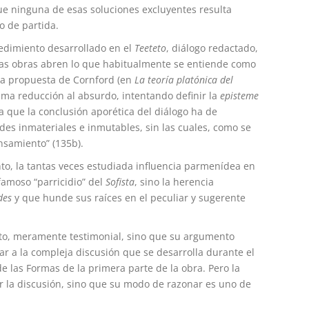
ue ninguna de esas soluciones excluyentes resulta
o de partida.
edimiento desarrollado en el
Teeteto
, diálogo redactado,
as obras abren lo que habitualmente se entiende como
sica propuesta de Cornford (en
La teoría platónica del
a reducción al absurdo, intentando definir la
episteme
a que la conclusión aporética del diálogo ha de
es inmateriales e inmutables, sin las cuales, como se
ensamiento” (135b).
to, la tantas veces estudiada influencia parmenídea en
famoso “parricidio” del
Sofista
, sino la herencia
des
y que hunde sus raíces en el peculiar y sugerente
nto, meramente testimonial, sino que su argumento
ar a la compleja discusión que se desarrolla durante el
 de las Formas de la primera parte de la obra. Pero la
ar la discusión, sino que su modo de razonar es uno de