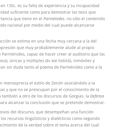
 en 135c, es su falta de experiencia y su incapacidad
dad suficiente como para demostrar las tesis que
tancia que tiene en el
Parménides
, no sólo el contenido
todo racional por medio del cual puede alcanzarse
acción se estima en una fecha muy cercana a la del
 expresión que muy probablemente alude al propio
de Parménides, capaz de hacer creer al auditorio que las
), únicas y múltiples (ἕν καὶ πολλά), inmóviles y
dan sin duda tanto al poema de Parménides como a la
ón menosprecia el estilo de Zenón asociándolo a la
lsas y que no se preocupan por el conocimiento de la
también a otro de los discursos de Gorgias, la
Defensa
ara alcanzar la conclusión que se pretende demostrar.
asivos del discurso, que desempeñan una función
 los recursos lingüísticos y dialécticos como segundo
ocimiento de la verdad sobre el tema acerca del cual