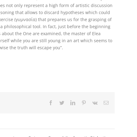
oes not only represent a high form of artistic discussion
easoning that allows to discard hypotheses which could
exercise (γυμνασία) that prepares us for the grasping of
a philosophical tool. In fact, just before the beginning
s about the One are examined, the master of Elea
self while you are still young in an art which seems to
ise the truth will escape you”.
Facebook
Twitter
LinkedIn
Pinterest
Vk
Email