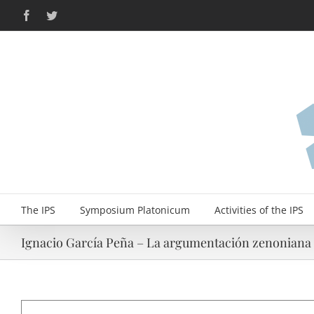
Skip
Facebook
Twitter
to
content
The IPS
Symposium Platonicum
Activities of the IPS
Ignacio García Peña – La argumentación zenoniana 