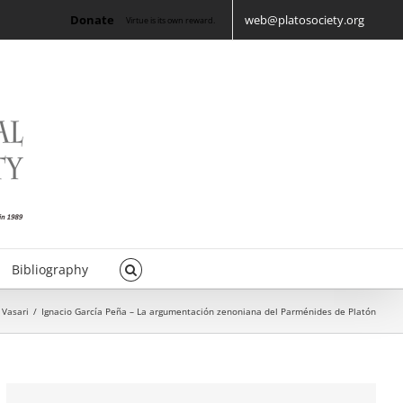
Donate
web@platosociety.org
Virtue is its own reward.
Bibliography
 Vasari
/
Ignacio García Peña – La argumentación zenoniana del Parménides de Platón