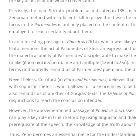
the key aspects of the whole conversation.
Precisely, the main Socratic problem, as indicated in 135c, is h
Zenonian method with sufficient skill to prove the theses he 
focus in the
Parmenides
is not only placed on the content of th
employed to reach certainty about them.
In an interesting passage of
Phaedrus
(261d), which was likely 
Plato mentions the art of Palamedes of Elea, an expression th
the dialectical ability of Parmenides’ disciple, able to make t
unlike (ὅμοια καὶ ἀνόμοια), one and multiple (ἕν καὶ πολλά), 
terms undoubtedly remind us of Parmenides’ poem and the di
Nevertheless, Cornford (in
Plato and Parmenides
) believes that
with sophistic rhetoric, which allows for false premises to be
also reminds us of another of Gorgias’ texts, the
Defense of Pa
disjunctions to reach the conclusion intended.
However, the abovementioned passage of
Phaedrus
discusses 
can play a key role in true rhetoric by using linguistic and dia
prerequisite of the speech: the knowledge of the truth about t
Thus, Zeno becomes an essential piece for the understanding