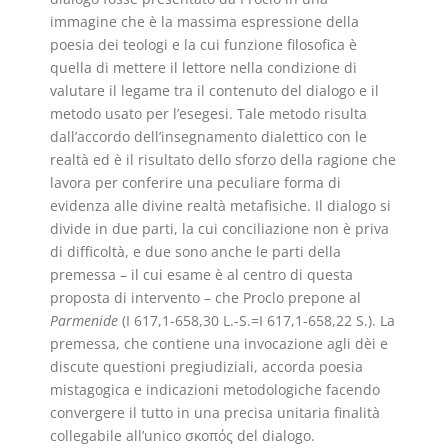
immagine che è la massima espressione della
poesia dei teologi e la cui funzione filosofica è
quella di mettere il lettore nella condizione di
valutare il legame tra il contenuto del dialogo e il
metodo usato per l’esegesi. Tale metodo risulta
dall’accordo dell’insegnamento dialettico con le
realtà ed è il risultato dello sforzo della ragione che
lavora per conferire una peculiare forma di
evidenza alle divine realtà metafisiche. Il dialogo si
divide in due parti, la cui conciliazione non è priva
di difficoltà, e due sono anche le parti della
premessa – il cui esame è al centro di questa
proposta di intervento – che Proclo prepone al
Parmenide
(I 617,1-658,30 L.-S.=I 617,1-658,22 S.). La
premessa, che contiene una invocazione agli dèi e
discute questioni pregiudiziali, accorda poesia
mistagogica e indicazioni metodologiche facendo
convergere il tutto in una precisa unitaria finalità
collegabile all’unico σκοπός del dialogo.