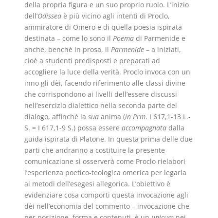
della propria figura e un suo proprio ruolo. L’inizio
dell’
Odissea
è più vicino agli intenti di Proclo,
ammiratore di Omero e di quella poesia ispirata
destinata – come lo sono il
Poema
di Parmenide e
anche, benché in prosa, il
Parmenide
– a iniziati,
cioè a studenti predisposti e preparati ad
accogliere la luce della verità. Proclo invoca con un
inno gli dèi, facendo riferimento alle classi divine
che corrispondono ai livelli dell’essere discussi
nell’esercizio dialettico nella seconda parte del
dialogo, affinché la
sua
anima (
in Prm
. I 617,1-13 L.-
S. = I 617,1-9 S.) possa essere
accompagnata
dalla
guida ispirata di Platone. In questa prima delle due
parti che andranno a costituire la presente
comunicazione si osserverà come Proclo rielabori
l’esperienza poetico-teologica omerica per legarla
ai metodi dell’esegesi allegorica. L’obiettivo è
evidenziare cosa comporti questa invocazione agli
dèi nell’economia del commento – invocazione che,
per posizione, forma e contenuti, è un
unicum
nei