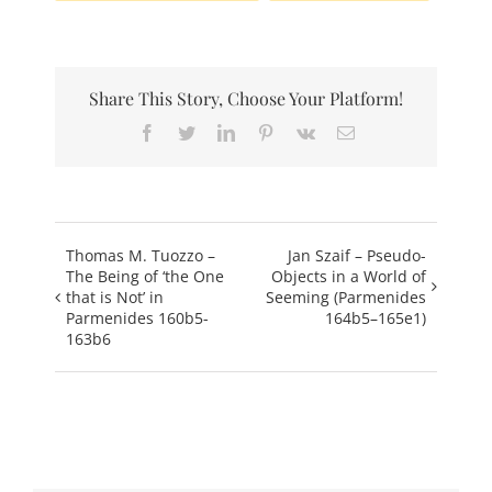
Share This Story, Choose Your Platform!
Facebook
Twitter
LinkedIn
Pinterest
Vk
Email
Thomas M. Tuozzo –
Jan Szaif – Pseudo-
The Being of ‘the One
Objects in a World of
that is Not’ in
Seeming (Parmenides
Parmenides 160b5-
164b5–165e1)
163b6