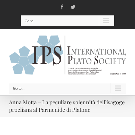
Skip
Facebook
Twitter
to
content
Go to...
Go to...
Anna Motta – La peculiare solennità dell’isagoge
procliana al Parmenide di Platone