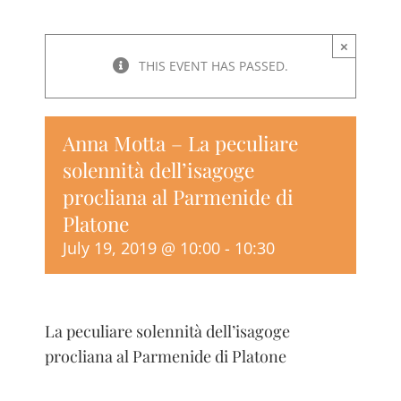
×
THIS EVENT HAS PASSED.
Anna Motta – La peculiare
solennità dell’isagoge
procliana al Parmenide di
Platone
July 19, 2019 @ 10:00
-
10:30
La peculiare solennità dell’isagoge
procliana al Parmenide di Platone