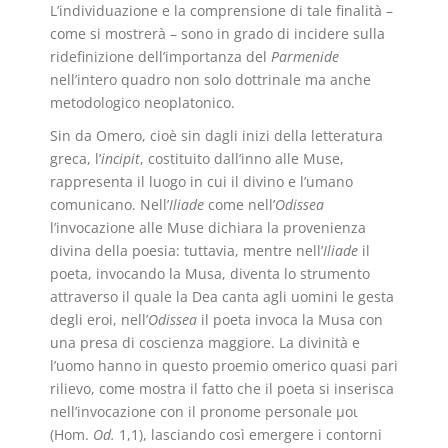
L’individuazione e la comprensione di tale finalità –
come si mostrerà – sono in grado di incidere sulla
ridefinizione dell’importanza del
Parmenide
nell’intero quadro non solo dottrinale ma anche
metodologico neoplatonico.
Sin da Omero, cioè sin dagli inizi della letteratura
greca, l’
incipit
, costituito dall’inno alle Muse,
rappresenta il luogo in cui il divino e l’umano
comunicano. Nell’
Iliade
come nell’
Odissea
l’invocazione alle Muse dichiara la provenienza
divina della poesia: tuttavia, mentre nell’
Iliade
il
poeta, invocando la Musa, diventa lo strumento
attraverso il quale la Dea canta agli uomini le gesta
degli eroi, nell’
Odissea
il poeta invoca la Musa con
una presa di coscienza maggiore. La divinità e
l’uomo hanno in questo proemio omerico quasi pari
rilievo, come mostra il fatto che il poeta si inserisca
nell’invocazione con il pronome personale μοι
(Hom.
Od.
1,1), lasciando così emergere i contorni