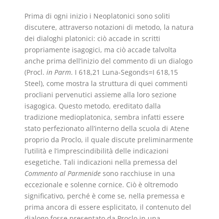
Prima di ogni inizio i Neoplatonici sono soliti
discutere, attraverso notazioni di metodo, la natura
dei dialoghi platonici: ciò accade in scritti
propriamente isagogici, ma ciò accade talvolta
anche prima dell’inizio del commento di un dialogo
(Procl.
in Parm
. I 618,21 Luna-Segonds=I 618,15
Steel), come mostra la struttura di quei commenti
procliani pervenutici assieme alla loro sezione
isagogica. Questo metodo, ereditato dalla
tradizione medioplatonica, sembra infatti essere
stato perfezionato all’interno della scuola di Atene
proprio da Proclo, il quale discute preliminarmente
l’utilità e l’imprescindibilità delle indicazioni
esegetiche. Tali indicazioni nella premessa del
Commento al Parmenide
sono racchiuse in una
eccezionale e solenne cornice. Ciò è oltremodo
significativo, perché è come se, nella premessa e
prima ancora di essere esplicitato, il contenuto del
dialogo fosse presentato da Proclo in una