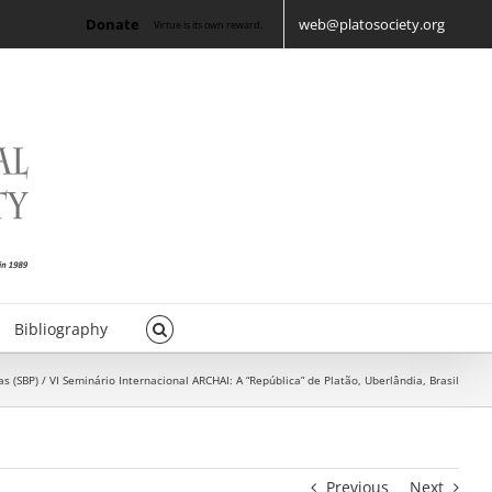
Donate
web@platosociety.org
Virtue is its own reward.
Bibliography
 (SBP) / VI Seminário Internacional ARCHAI: A “República” de Platão, Uberlândia, Brasil
Previous
Next