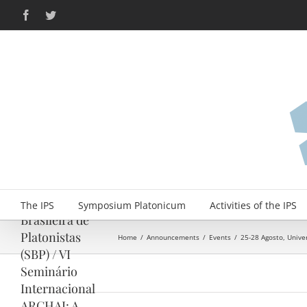
Skip
Facebook
Twitter
to
content
25-28 Agosto,
Universidade
Federal de
Uberlândia, X
Simpósio
Internacional da
Sociedade
The IPS
Symposium Platonicum
Activities of the IPS
Brasileira de
Platonistas
Home
/
Announcements
/
Events
/
25-28 Agosto, Univer
(SBP) / VI
Seminário
Internacional
ARCHAI: A