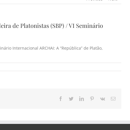
ira de Platonistas (SBP) / VI Seminário
inário Internacional ARCHAI: A “República” de Platão,
Facebook
Twitter
LinkedIn
Pinterest
Vk
Email